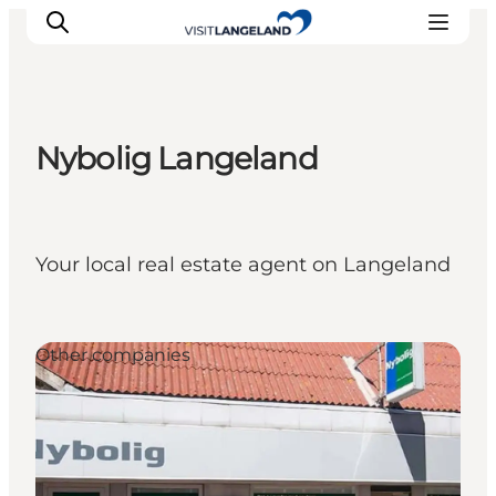
Nybolig Langeland
Discover
Cities and Islands
Outdoor
Your local real estate agent on Langeland
Accommodation
Planning
Other companies