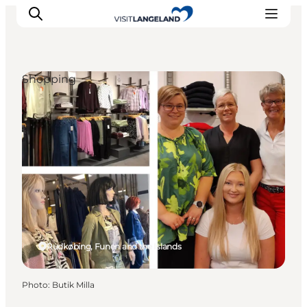
Shopping
Discover
Cities and Islands
Outdoor
Accommodation
Planning
Rudkøbing, Funen and the Islands
Photo
:
Butik Milla