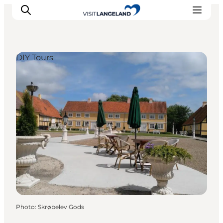
DIY Tours
Discover
Cities and Islands
Outdoor
Accommodation
Planning
Photo
:
Skrøbelev Gods