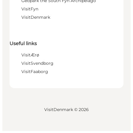
Geopark the South Fyn Archipelago
VisitFyn
VisitDenmark
Useful links
VisitÆrø
VisitSvendborg
VisitFaaborg
VisitDenmark ©
2026