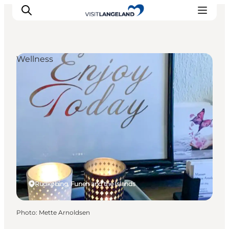
Wellness
Discover
Cities and Islands
Outdoor
Accommodation
Planning
Rudkøbing, Funen and the Islands
Photo
:
Mette Arnoldsen