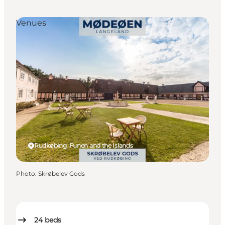
Venues
Rudkøbing, Funen and the Islands
Photo
:
Skrøbelev Gods
24
beds