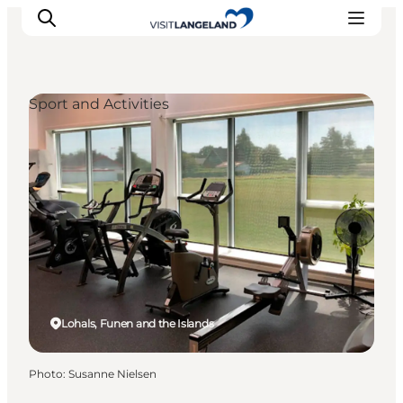
Sport and Activities
Discover
Cities and Islands
Outdoor
Accommodation
Planning
Lohals, Funen and the Islands
Photo
:
Susanne Nielsen