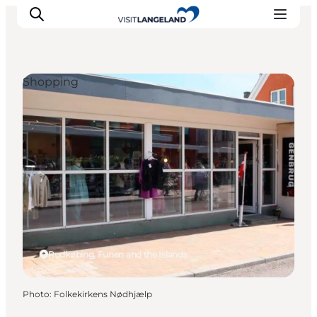
Shopping
Discover
Cities and Islands
Outdoor
Accommodation
Planning
Rudkøbing, Funen and the Islands
Photo
:
Folkekirkens Nødhjælp