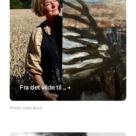
Fra det vilde til ... →
Photo
:
Gitte Buch
Grafiske tryk med fisk →