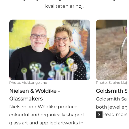
kvaliteten er høj.
Nielsen & Wöldike - Glassmakers
Goldsmith Sab
Photo
:
VisitLangeland
Photo
:
Sabine Maj
Nielsen & Wöldike -
Goldsmith S
Glassmakers
Goldsmith Sab
Nielsen and Wöldike produce
both jeweller
Read more
colourful and organically shaped
glass art and applied artworks in