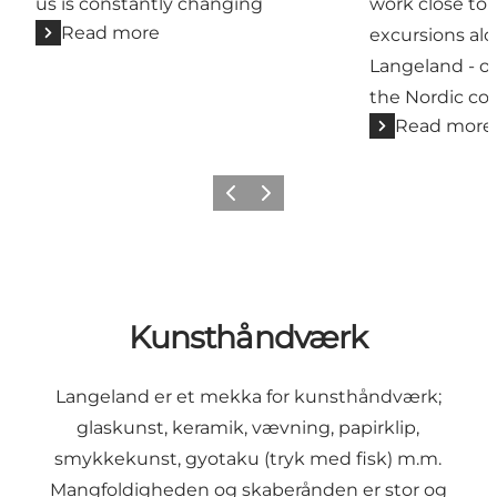
us is constantly changing
work close to 
Read more
excursions alo
Langeland - or 
the Nordic co
Read more
Previous
Next
Kunsthåndværk
Langeland er et mekka for kunsthåndværk;
glaskunst, keramik, vævning, papirklip,
smykkekunst, gyotaku (tryk med fisk) m.m.
Mangfoldigheden og skaberånden er stor og