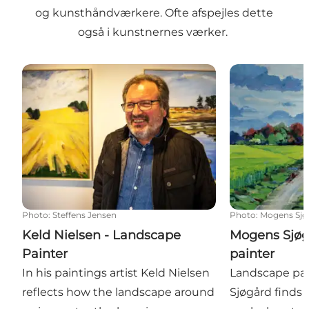
og kunsthåndværkere. Ofte afspejles dette
også i kunstnernes værker.
Keld Nielsen - Landscape Painter
Mogens Sjøgår
Photo
:
Steffens Jensen
Photo
:
Mogens Sjø
Keld Nielsen - Landscape
Mogens Sjøg
Painter
painter
In his paintings artist Keld Nielsen
Landscape pa
reflects how the landscape around
Sjøgård finds t