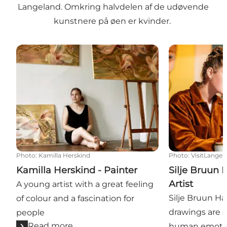
Langeland. Omkring halvdelen af de udøvende
kunstnere på øen er kvinder.
Kamilla Herskind - Painter
Silje Bruun Han
Photo
:
Kamilla Herskind
Photo
:
VisitLangel
Kamilla Herskind - Painter
Silje Bruun 
Artist
A young artist with a great feeling
Silje Bruun H
of colour and a fascination for
drawings are s
people
Read more
human emotio