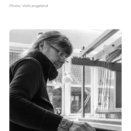
Photo
:
VisitLangeland
Håndværk kræver flittige hænder →