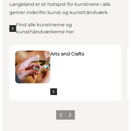
Langeland er et hotspot for kunstnere i alle
genrer indenfor kunst og kunsthåndværk.
Find alle kunstnerne og
kunsthåndværkerne her
Arts and Crafts
C
Arts and Crafts
Previous
Next