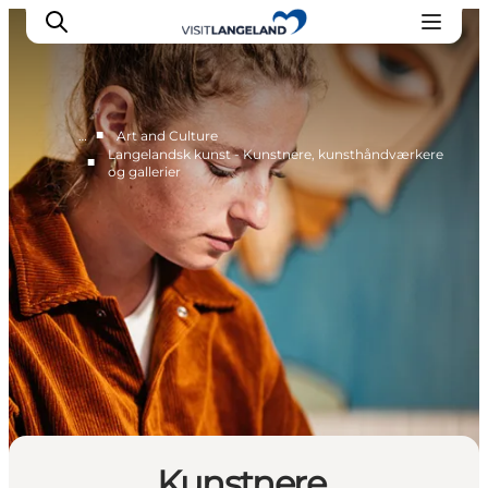
■
…
Art and Culture
Langelandsk kunst - Kunstnere, kunsthåndværkere
■
og gallerier
Discover
Cities and Islands
Outdoor
Accommodation
Planning
Kunstnere,