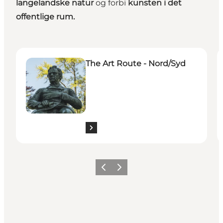
langelandske natur
og forbi
kunsten i det
offentlige rum.
The Art Route - Nord/Syd
T
The Art Route - Nord/Syd
Previous
Next