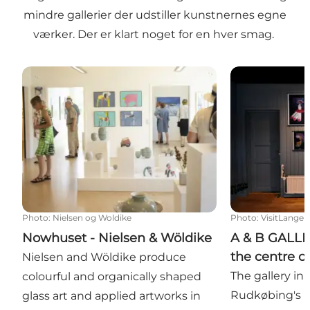
mindre gallerier der udstiller kunstnernes egne
værker. Der er klart noget for en hver smag.
Nowhuset - Nielsen & Wöldike
A & B GALLERIE
Photo
:
Nielsen og Woldike
Photo
:
VisitLangel
Nowhuset - Nielsen & Wöldike
A & B GALLER
the centre 
Nielsen and Wöldike produce
The gallery in 
colourful and organically shaped
Rudkøbing's p
glass art and applied artworks in