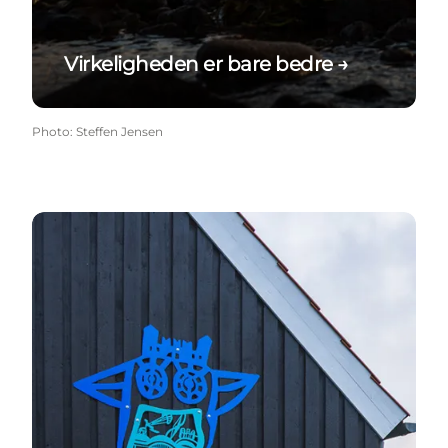
Virkeligheden er bare bedre →
Photo
:
Steffen Jensen
Per Buk - Fugl Føniks →