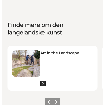
Finde mere om den
langelandske kunst
Art in the Landscape
T
Art in the Landscape
Previous
Next