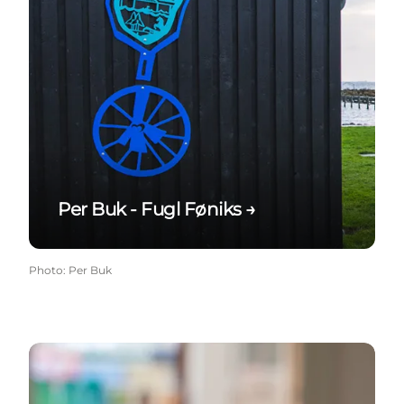
Per Buk - Fugl Føniks →
Photo
:
Per Buk
Grafikken var som at komme hjem →